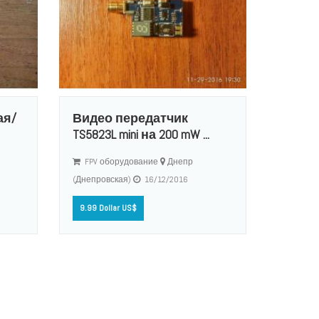
ая/
Видео передатчик
TS5823L mini на 200 mW ...
FPV оборудование
Днепр
(Днепровская)
16/12/2016
9.99 Dollar US$