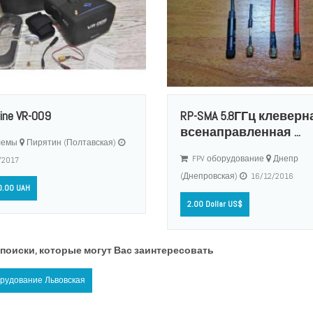
ine VR-009
RP-SMA 5.8ГГц клеверн
всенаправленная ...
емы
Пирятин (Полтавская)
FPV оборудование
Днепр
/2017
(Днепровская)
16/12/2016
.00 UAH
2.00 Dollar US$
поиски, которые могут Вас заинтересовать
орудование Львовская