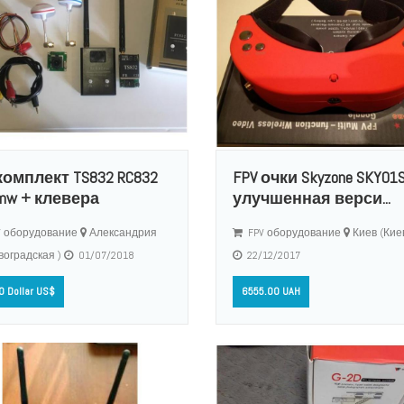
 комплект TS832 RC832
FPV очки Skyzone SKY01
mw + клевера
улучшенная верси...
 оборудование
Александрия
FPV оборудование
Киев (Кие
воградская )
01/07/2018
22/12/2017
0 Dollar US$
6555.00 UAH