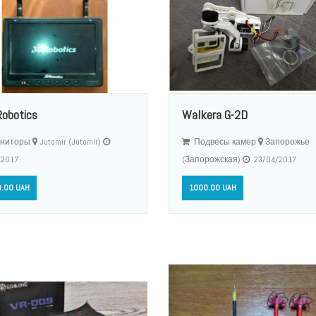
Robotics
Walkera G-2D
ниторы
Jutomir (Jutomir)
Подвесы камер
Запорожье
/2017
(Запорожская)
23/04/2017
.00 UAH
1000.00 UAH