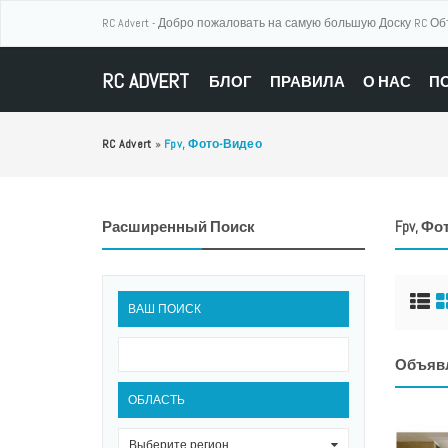
RC Advert - Добро пожаловать на самую большую Доску RC О
RC ADVERT
БЛОГ
ПРАВИЛА
О НАС
П
RC Advert
»
Fpv, Фото-Видео
Расширенный Поиск
Fpv, Ф
ВАШ ПОИСК
Объяв
ОБЛАСТЬ
Выберите регион
0