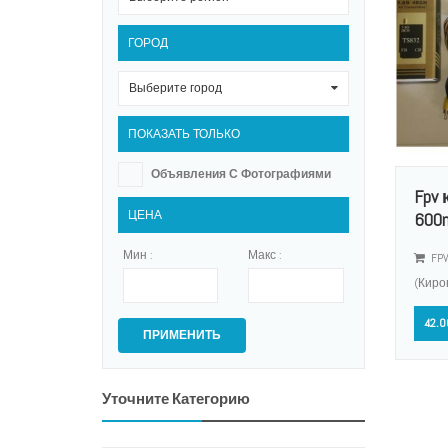
ГОРОД
Выберите город
0
ПОКАЗАТЬ ТОЛЬКО
Объявления С Фотографиями
Fpv
ЦЕНА
600
Мин :
Макс :
FPV
(Киро
42.0
ПРИМЕНИТЬ
Уточните Категорию