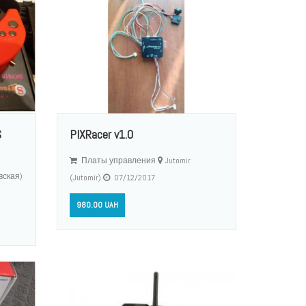
S
PIXRacer v1.0
Платы управления
Jutomir
вская)
(Jutomir)
07/12/2017
980.00 UAH