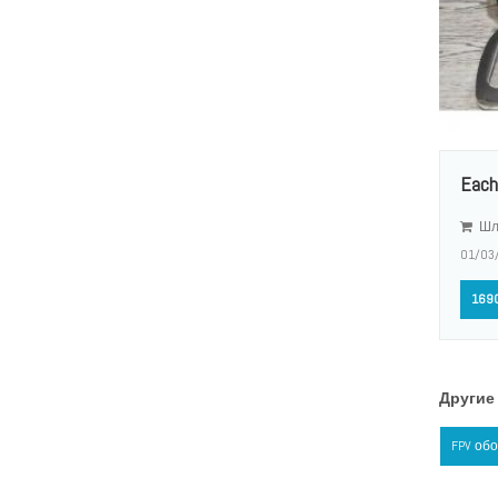
Each
Шл
01/03
1690
Другие 
FPV об