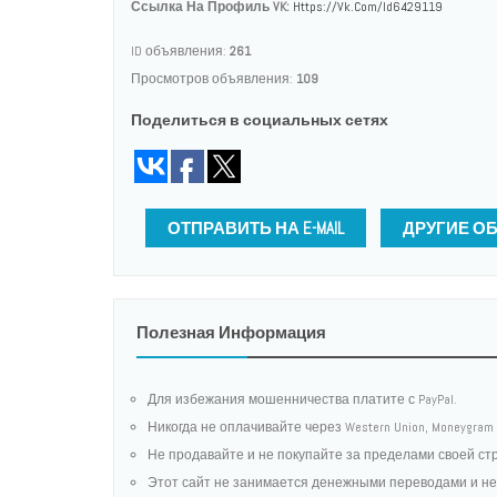
Ссылка На Профиль VK:
Https://vk.com/id6429119
ID объявления:
261
Просмотров объявления:
109
Поделиться в социальных сетях
ОТПРАВИТЬ НА E-MAIL
ДРУГИЕ О
Полезная Информация
Для избежания мошенничества платите с PayPal.
Никогда не оплачивайте через Western Union, Moneygr
Не продавайте и не покупайте за пределами своей ст
Этот сайт не занимается денежными переводами и не