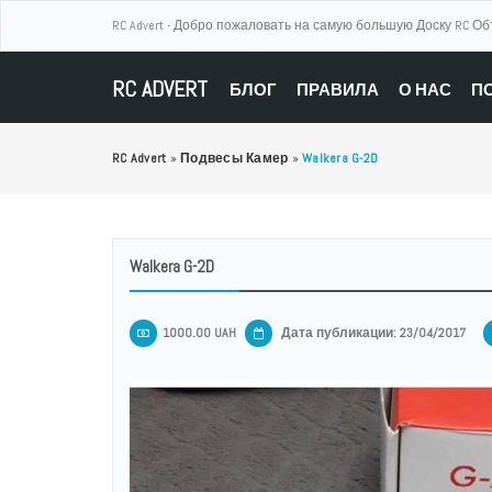
RC Advert - Добро пожаловать на самую большую Доску RC О
RC ADVERT
БЛОГ
ПРАВИЛА
О НАС
П
RC Advert
»
Подвесы Камер
»
Walkera G-2D
Walkera G-2D
1000.00 UAH
Дата публикации: 23/04/2017