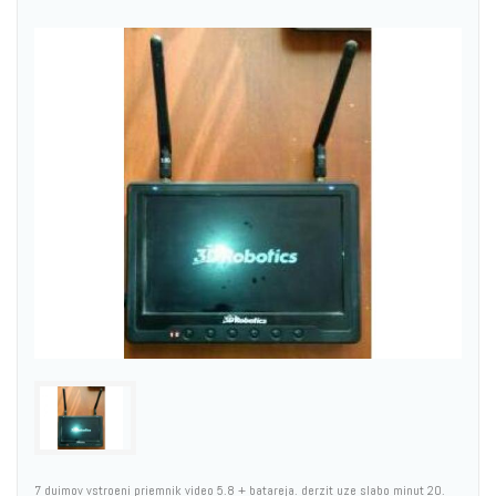
7 duimov vstroeni priemnik video 5.8 + batareja. derzit uze slabo minut 20.