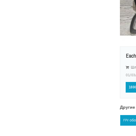
Each
Шл
01/03
1690
Другие 
FPV об