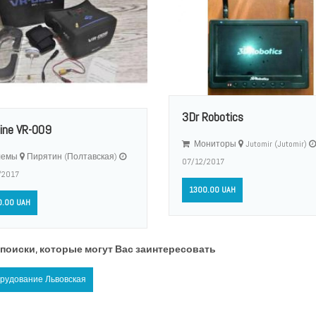
3Dr Robotics
ine VR-009
Мониторы
Jutomir (Jutomir)
емы
Пирятин (Полтавская)
07/12/2017
/2017
1300.00 UAH
.00 UAH
поиски, которые могут Вас заинтересовать
орудование Львовская