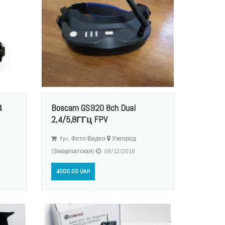
4
Boscam GS920 8ch Dual
2,4/5,8ГГц FPV
Fpv, Фото-Видео
Ужгород
(Закарпатская)
08/12/2016
4000.00 UAH