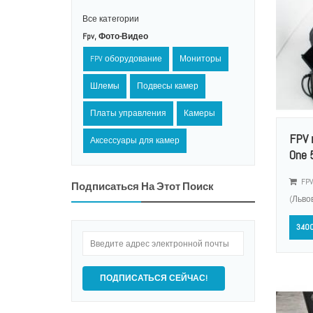
Все категории
Fpv, Фото-Видео
FPV оборудование
Мониторы
Шлемы
Подвесы камер
Платы управления
Камеры
FPV 
Аксессуары для камер
One 5
FPV
Подписаться На Этот Поиск
(Льво
3400
ПОДПИСАТЬСЯ СЕЙЧАС!