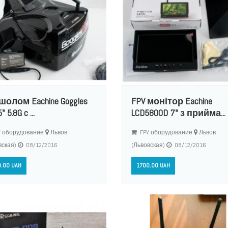
шолом Eachine Goggles
FPV монітор Eachine
" 5.8G c ...
LCD5800D 7" з прийма...
 оборудование
Львов
FPV оборудование
Львов
вская)
08/12/2016
(Львовская)
08/12/2016
.00 UAH
1700.00 UAH