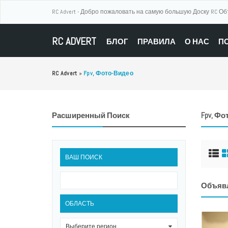
RC Advert - Добро пожаловать на самую большую Доску RC О
RC ADVERT
БЛОГ
ПРАВИЛА
О НАС
П
RC Advert
»
Fpv, Фото-Видео
Расширенный Поиск
Fpv, Ф
ВАШ ПОИСК
Объяв
ОБЛАСТЬ
Выберите регион
0