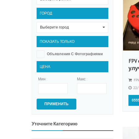
ГОРОД
Выберите город
0
ПОКАЗАТЬ ТОЛЬКО
Объявления С Фотографиями
FPV 
ЦЕНА
улу
Мин :
Макс :
FPV
22/
6555
ПРИМЕНИТЬ
Уточните Категорию