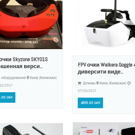
очки Skyzone SKY01S
FPV очки Walkera Goggle 
чшенная верси...
диверсити виде...
 оборудование
Киев (Киевская)
Шлемы
Киев (Киевская)
12/2017
07/03/2017
.00 UAH
4555.00 UAH