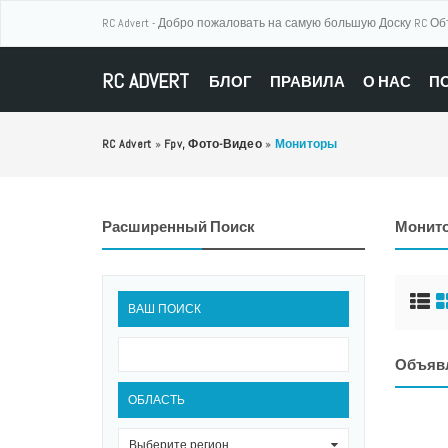
RC Advert - Добро пожаловать на самую большую Доску RC О
RC ADVERT
БЛОГ
ПРАВИЛА
О НАС
П
RC Advert
»
Fpv, Фото-Видео
»
Мониторы
Расширенный Поиск
Монит
ВАШ ПОИСК
Объяв
ОБЛАСТЬ
Выберите регион
0