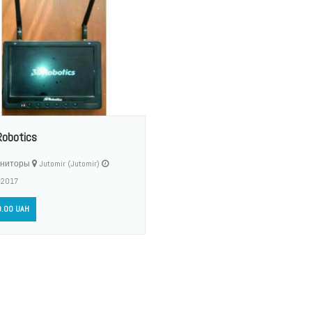
Robotics
ниторы
Jutomir (Jutomir)
/2017
.00 UAH