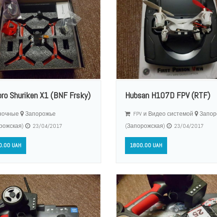
bro Shuriken X1 (BNF Frsky)
Hubsan H107D FPV (RTF)
ночные
Запорожье
FPV и Видео системой
Запор
рожская)
23/04/2017
(Запорожская)
23/04/2017
0.00 UAH
1800.00 UAH