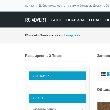
RC Advert - Добро пожаловать на самую большую Доску RC О
RC ADVERT
БЛОГ
ПРАВИЛА
О НАС
П
RC Advert
»
Запорожская
»
Запорожье
Расширенный Поиск
Запор
ВАШ ПОИСК
Объяв
ОБЛАСТЬ
Выберите регион
0