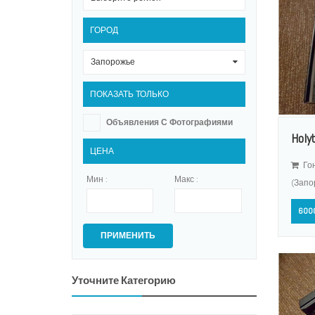
ГОРОД
Запорожье
0
ПОКАЗАТЬ ТОЛЬКО
Объявления С Фотографиями
Holy
ЦЕНА
Го
Мин :
Макс :
(Запо
600
ПРИМЕНИТЬ
Уточните Категорию