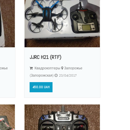
JJRC H21 (RTF)
ожье
Квадрокоптеры
Запорожье
(Запорожская)
23/04/2017
450.00 UAH