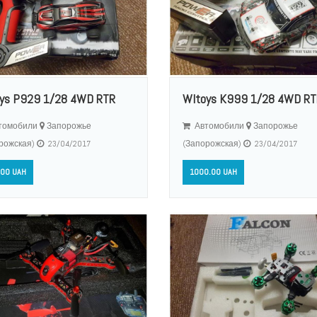
ys P929 1/28 4WD RTR
Wltoys K999 1/28 4WD RT
томобили
Запорожье
Автомобили
Запорожье
рожская)
23/04/2017
(Запорожская)
23/04/2017
00 UAH
1000.00 UAH