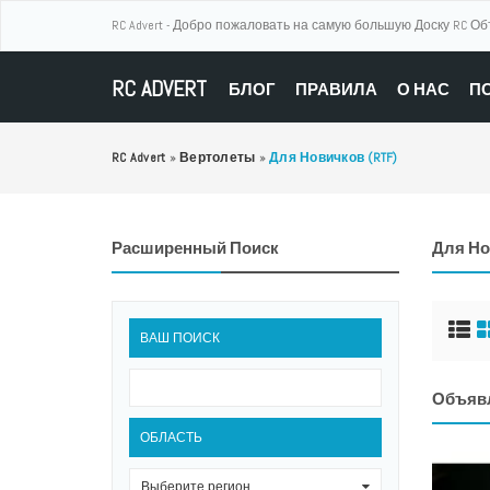
RC Advert - Добро пожаловать на самую большую Доску RC О
RC ADVERT
БЛОГ
ПРАВИЛА
О НАС
П
RC Advert
»
Вертолеты
»
Для Новичков (RTF)
Расширенный Поиск
Для Но
ВАШ ПОИСК
Объяв
ОБЛАСТЬ
Выберите регион
0