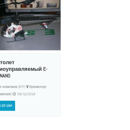
толет
иоуправляемый E-
NANO
 новичков (RTF)
Кременчуг
авская)
09/12/2016
.00 UAH