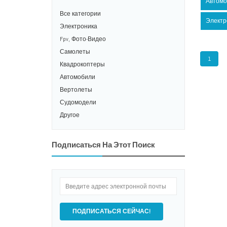
Автомо
Все категории
Электр
Электроника
Fpv, Фото-Видео
Самолеты
1
Квадрокоптеры
Автомобили
Вертолеты
Судомодели
Другое
Подписаться На Этот Поиск
ПОДПИСАТЬСЯ СЕЙЧАС!