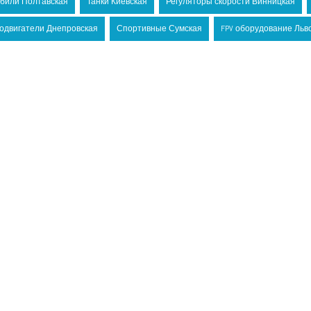
били Полтавская
Танки Киевская
Регуляторы скорости Винницкая
одвигатели Днепровская
Спортивные Сумская
FPV оборудование Льв