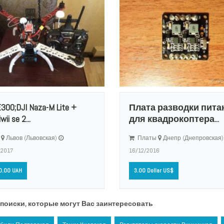
E300;DJI Naza-M Lite +
Плата разводки пита
wii se 2...
для квадрокоптера...
Львов (Львовская)
Платы
Днепр (Днепровская
/2017
16/12/2016
0.00 UAH
3.00 Dollar US$
поиски, которые могут Вас заинтересовать