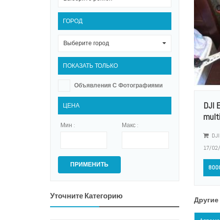
ГОРОД
Выберите город
0
ПОКАЗАТЬ ТОЛЬКО
Объявления С Фотографиями
DJI 
ЦЕНА
multi
Мин :
Макс :
DJI
17/02
ПРИМЕНИТЬ
800
Уточните Категорию
Другие 