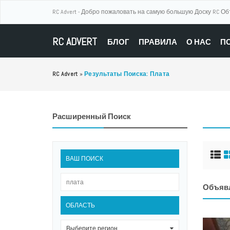
RC Advert - Добро пожаловать на самую большую Доску RC О
RC ADVERT
БЛОГ
ПРАВИЛА
О НАС
П
RC Advert
»
Результаты Поиска: Плата
Расширенный Поиск
ВАШ ПОИСК
Объяв
ОБЛАСТЬ
Выберите регион
0