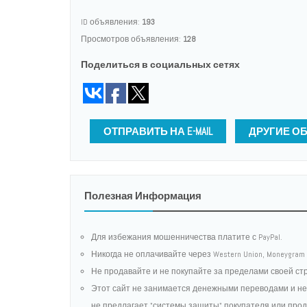
ID объявления:
193
Просмотров объявления:
128
Поделиться в социальных сетях
ОТПРАВИТЬ НА E-MAIL
ДРУГИЕ О
Полезная Информация
Для избежания мошенничества платите с PayPal.
Никогда не оплачивайте через Western Union, Moneygr
Не продавайте и не покупайте за пределами своей ст
Этот сайт не занимается денежными переводами и не
не предлагает "системы защиты" покупателя или про