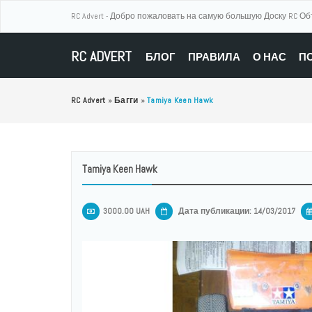
RC Advert - Добро пожаловать на самую большую Доску RC О
RC ADVERT
БЛОГ
ПРАВИЛА
О НАС
П
RC Advert
»
Багги
»
Tamiya Keen Hawk
Tamiya Keen Hawk
3000.00 UAH
Дата публикации: 14/03/2017